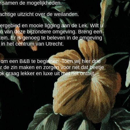
 we samen de mogelijkheden.
achtige uitzicht over de weilanden.
ergebied en mooie ligging aan de Lek. Wilt u
eden van deze bijzondere omgeving. Breng een
ein. Er is genoeg te beleven in de omgeving
 in het centrum van Utrecht.
s om een B&B te beginnen. Toen wij hier drie
 de zin maken en zorgen voor net dat beetje
 graag lekker en luxe uit met het ontbijt.