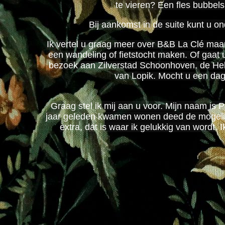
te vieren? Een fles bubbel
Bij aankomst in de suite kunt u on
Ik vertel u graag meer over B&B La Clé maar
een wandeling of fietstocht maken. Of gaat 
bezoek aan Zilverstad Schoonhoven, de Heks
van Lopik. Mocht u een dagj
Graag stel ik mij aan u voor. Mijn naam is 
jaar geleden kwamen wonen deed de mogelijk
extra, dat is waar ik gelukkig van wordt.