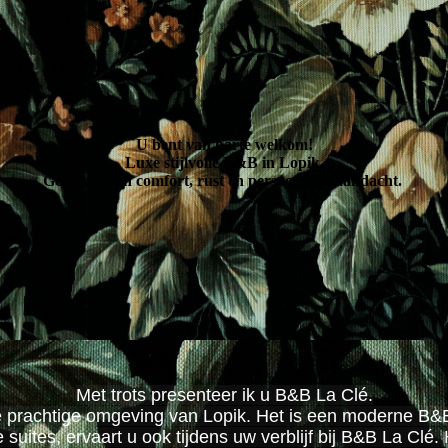
U bent van harte welkom!
Luxe stijlvolle B&B in Lopik.
Genieten van comfort, rust en persoonlijke aandacht.
Met trots presenteer ik u B&B La Clé.
e prachtige omgeving van Lopik. Het is een moderne B&B
e suites, ervaart u ook tijdens uw verblijf bij B&B La Cl