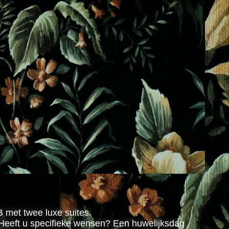
 met twee luxe suites.
é. Heeft u specifieke wensen? Een huwelijksdag