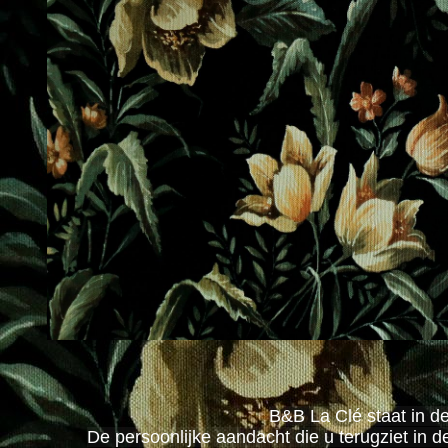
B&B La Clé staat in d
De persoonlijke aandacht die u terugziet in d