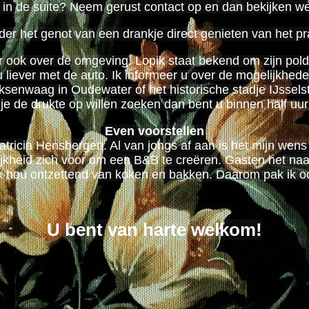
s in de suite? Neem gerust contact op en dan bekijken
der het genot van een drankje direct genieten van het pr
 ook over de omgeving. Lopik staat bekend om zijn pold
u liever met de auto. Ik informeer u over de mogelijkh
enwaag in Oudewater of het historische stadje IJsselst
e de drukte op willen zoeken dan bent u binnen half uur
Even voorstellen
Patricia Hensbergen. Al van jongs af aan is het mijn wen
heid zich voor om een B&B te creëren. Gasten het naar
 Ik hou ontzettend van koken en bakken. Daarom pak ik ook
U bent van harte welkom!