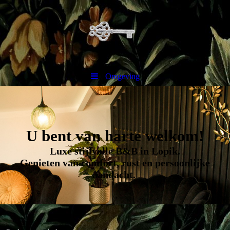
Omgeving
U bent van harte welkom!
Luxe stijlvolle B&B in Lopik.
Genieten van comfort, rust en persoonlijke
aandacht.