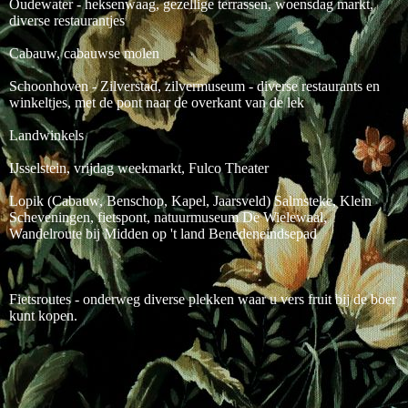
Oudewater - heksenwaag, gezellige terrassen, woensdag markt,
diverse restaurantjes
Cabauw, cabauwse molen
Schoonhoven - Zilverstad, zilvermuseum - diverse restaurants en
winkeltjes, met de pont naar de overkant van de lek
Landwinkels
IJsselstein, vrijdag weekmarkt, Fulco Theater
Lopik (Cabauw, Benschop, Kapel, Jaarsveld) Salmsteke, Klein
Scheveningen, fietspont, natuurmuseum De Wielewaal,
Wandelroute bij Midden op 't land Benedeneindsepad
Fietsroutes - onderweg diverse plekken waar u vers fruit bij de boer
kunt kopen.